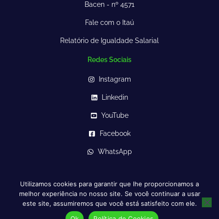
Bacen - nº 4571
Fale com o Itaú
Relatório de Igualdade Salarial
Redes Sociais
Instagram
Linkedin
YouTube
Facebook
WhatsApp
Utilizamos cookies para garantir que lhe proporcionamos a
CrediPronto
melhor experiência no nosso site. Se você continuar a usar
Olímpia Promoção e Serviços S.A., CNPJ:10.347.366/0001-95
este site, assumiremos que você está satisfeito com ele.
R. Estados Unidos, 2000 – Jardim America – SP
Ok
Política de Cookies