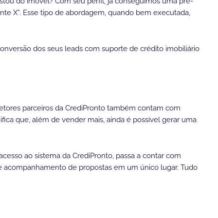
tou do imóvel? Com seu perfil, já conseguimos uma pré-
te X”. Esse tipo de abordagem, quando bem executada,
versão dos seus leads com suporte de crédito imobiliário
orretores parceiros da CrediPronto também contam com
nifica que, além de vender mais, ainda é possível gerar uma
 acesso ao sistema da CrediPronto, passa a contar com
s e acompanhamento de propostas em um único lugar. Tudo