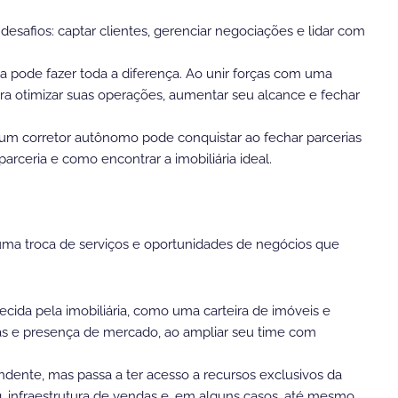
esafios: captar clientes, gerenciar negociações e lidar com
a pode fazer toda a diferença. Ao unir forças com uma
ara otimizar suas operações, aumentar seu alcance e fechar
e um corretor autônomo pode conquistar ao fechar parcerias
arceria e como encontrar a imobiliária ideal.
 uma troca de serviços e oportunidades de negócios que
ecida pela imobiliária, como uma carteira de imóveis e
ndas e presença de mercado, ao ampliar seu time com
dente, mas passa a ter acesso a recursos exclusivos da
g, infraestrutura de vendas e, em alguns casos, até mesmo