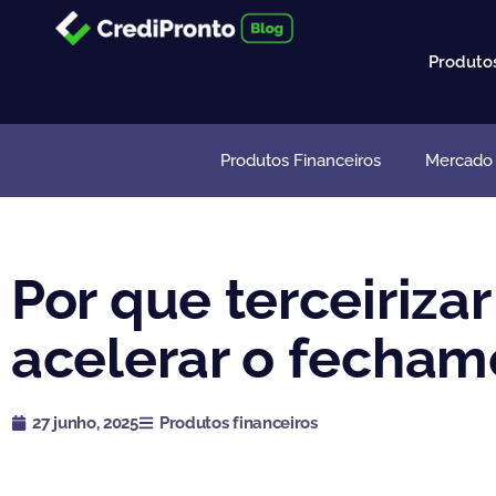
Ir
para
Produto
o
conteúdo
Produtos Financeiros
Mercado I
Por que terceiriza
acelerar o fecham
27 junho, 2025
Produtos financeiros