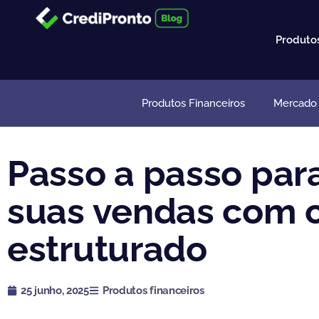
Ir
para
Produto
o
conteúdo
Produtos Financeiros
Mercado I
Passo a passo par
suas vendas com cr
estruturado
25 junho, 2025
Produtos financeiros