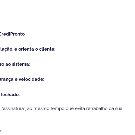
CrediPronto
;
lação, e orienta o cliente
;
o ao sistema
;
urança e velocidade
;
 fechado.
 “assinatura”, ao mesmo tempo que evita retrabalho da sua
: