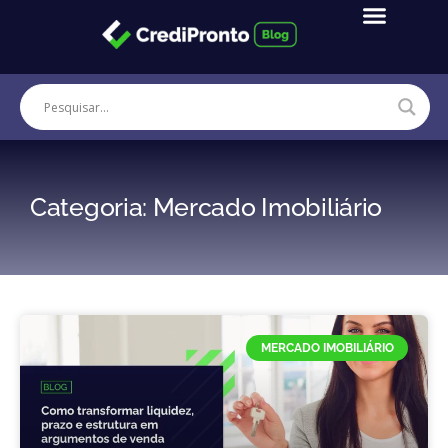
Ir
para
o
conteúdo
Categoria: Mercado Imobiliário
MERCADO IMOBILIÁRIO