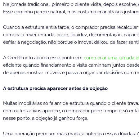
Na jornada tradicional, primeiro o cliente visita, depois escolh
Esse caminho parece natural, mas costuma criar atrasos justa
Quando a estrutura entra tarde, o comprador precisa recalcular 
começa a rever entrada, prazo, liquidez, documentação, capac
esfriar a negociação, não porque o imóvel deixou de fazer sen
A CrediPronto aborda esse ponto em
como criar uma jornada d
eficiente quando financiamento e visita caminham juntos desde o
de apenas mostrar imóveis e passa a organizar decisões com mai
A estrutura precisa aparecer antes da objeção
Muitas imobiliárias só falam de estrutura quando o cliente trav
com outros ativos aparece, o comprador pede tempo e só então
nesse ponto, a objeção já ganhou força.
Uma operação premium mais madura antecipa essas dúvidas. Ant