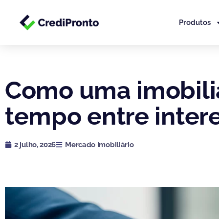
Ir
para
Produtos
o
conteúdo
Como uma imobiliá
tempo entre inter
2 julho, 2026
Mercado Imobiliário