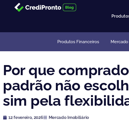
Ir
para
Produto
o
conteúdo
Produtos Financeiros
Mercado I
Por que comprador
padrão não escolh
sim pela flexibili
12 fevereiro, 2026
Mercado Imobiliário