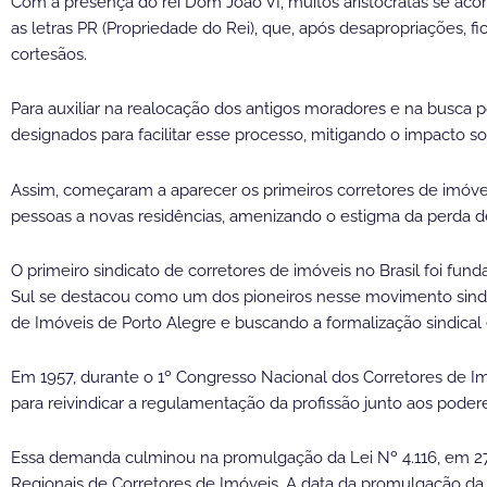
Com a presença do rei Dom João VI, muitos aristocratas se aco
as letras PR (Propriedade do Rei), que, após desapropriações, 
cortesãos.
Para auxiliar na realocação dos antigos moradores e na busca p
designados para facilitar esse processo, mitigando o impacto s
Assim, começaram a aparecer os primeiros corretores de imó
pessoas a novas residências, amenizando o estigma da perda d
O primeiro sindicato de corretores de imóveis no Brasil foi fun
Sul se destacou como um dos pioneiros nesse movimento sindic
de Imóveis de Porto Alegre e buscando a formalização sindical
Em 1957, durante o 1º Congresso Nacional dos Corretores de Imóv
para reivindicar a regulamentação da profissão junto aos podere
Essa demanda culminou na promulgação da Lei Nº 4.116, em 2
Regionais de Corretores de Imóveis. A data da promulgação da 