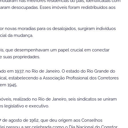
modaram nas melhores residências do país, identificadas com
ficaram desocupadas. Esses imóveis foram redistribuídos aos
or novas moradias para os desalojados, surgiram indivíduos
ocial da mudança.
veis, que desempenhavam um papel crucial em conectar
e suas propriedades.
dado em 1937, no Rio de Janeiro. O estado do Rio Grande do
al, estabelecendo a Associação Profissional dos Corretores
 em 1945.
eis, realizado no Rio de Janeiro, seis sindicatos se uniram
s legislativo e executivo.
7 de agosto de 1962, que deu origem aos Conselhos
lei passou a ser celebrada como o Dia Nacional do Corretor