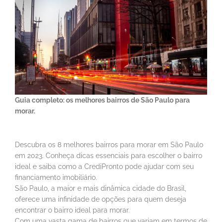
Guia completo: os melhores bairros de São Paulo para
morar.
Descubra os 8 melhores bairros para morar em São Paulo
em 2023. Conheça dicas essenciais para escolher o bairro
ideal e saiba como a CrediPronto pode ajudar com seu
financiamento imobiliário.
São Paulo, a maior e mais dinâmica cidade do Brasil,
oferece uma infinidade de opções para quem deseja
encontrar o bairro ideal para morar.
Com uma vasta gama de bairros que variam em termos de