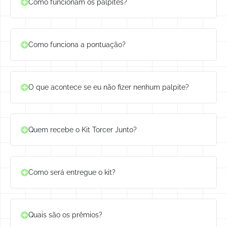
Como funcionam os palpites?
Como funciona a pontuação?
O que acontece se eu não fizer nenhum palpite?
Quem recebe o Kit Torcer Junto?
Como será entregue o kit?
Quais são os prêmios?