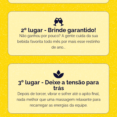
2º lugar - Brinde garantido!
Não ganhou por pouco? A gente cuida da sua
bebida favorita todo mês por mais esse restinho
de ano...
3º lugar - Deixe a tensão para
trás
Depois de torcer, vibrar e sofrer até o apito final,
nada melhor que uma massagem relaxante para
recarregar as energias da equipe.