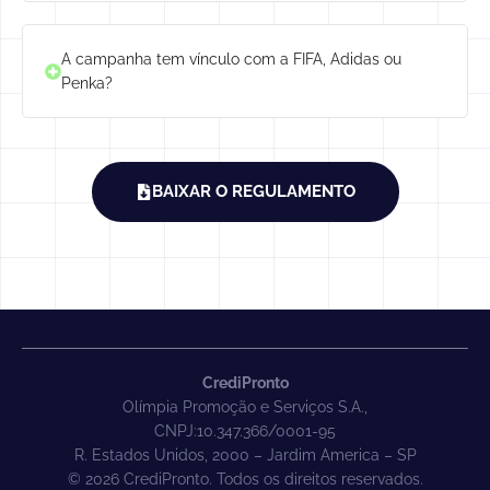
A campanha tem vínculo com a FIFA, Adidas ou
Penka?
BAIXAR O REGULAMENTO
CrediPronto
Olímpia Promoção e Serviços S.A.,
CNPJ:10.347.366/0001-95
R. Estados Unidos, 2000 – Jardim America – SP
© 2026 CrediPronto. Todos os direitos reservados.