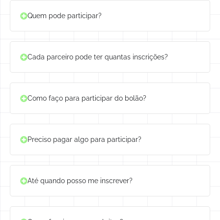
Quem pode participar?
Cada parceiro pode ter quantas inscrições?
Como faço para participar do bolão?
Preciso pagar algo para participar?
Até quando posso me inscrever?