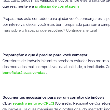
Isso, claro, pelos mais variados motivos. Entre eles, a falta de
que realmente é a
profissão de corretagem
.
Preparamos este conteúdo para ajudar você a enxergar os aspect
por inteiro vai deixar você mais bem preparado para sair a camp
mais sobre o trabalho que escolheu? Continue a leitura!
Preparação: o que é preciso para você começar
Corretores de imóveis iniciantes precisam estudar. Isso mesmo,
dos mercados mais competitivos da atualidade, o imobiliário. C
beneficiará suas vendas
.
Documentos necessários para ser um corretor de imóveis
Obter
registro junto ao CRECI
(Conselho Regional de Corretores
de imóveis. Há duas maneiras de o profissional do mercado imobi