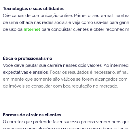
Tecnologias e suas utilidades
Crie canais de comunicação online. Primeiro, seu e-mail, lemb
dê uma olhada nas redes sociais e veja como usá-las para ganha
de uso da
Internet
para conquistar clientes e obter reconheci
Ética e profissionalismo
Você deve pautar sua carreira nesses dois valores. Ao intermed
expectativas e anseios.
Focar os resultados é necessário, afin
em mente que somente são válidos se forem alcançados com éti
de imóveis se consolidar com boa reputação no mercado.
Formas de atrair os clientes
O corretor que pretende fazer sucesso precisa vender bens que
conhecido como alguém que se preocupa com o bem-estar d