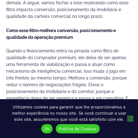
demais. A seguir, vamos fechar a tese mostrando como esse
filtro impacta conversão, posicionamento da imobiliária e
qualidade da carteira comercial no longo prazo.
Como esse filtro melhora conversão, posicionamento e
qualidade da operação premium
Quando o financiamento entra na jornada como filtro de
qualidade do comprador premium, ele deixa de ser apenas
uma ferramenta de viabilização e passa a atuar como
mecanismo de inteligência comercial. Isso muda o jogo em
três frentes ao mesmo tempo. Melhora a conversão, porque
reduz o número de negociações frágeis. Eleva o
posicionamento da imobiliária e do corretor, porque a
experiência deixa de ser genérica e passa a ser consultiva. E
qualifica a carteira comercial, porque o tempo da operação
Utilizamos cookies para garantir que lhe proporcionamos a
passa a ser investido em compradores com mais coerência
melhor experiência no nosso site. Se você continuar a usar
patrimonial e mais prontidão para avançar. A própria
este site, assumiremos que você está satisfeito com ele.
CrediPronto sustenta essa leitura ao afirmar que o mercado
Ok
Política de Cookies
de imóveis de luxo exige uma operação inteligente, consultiva