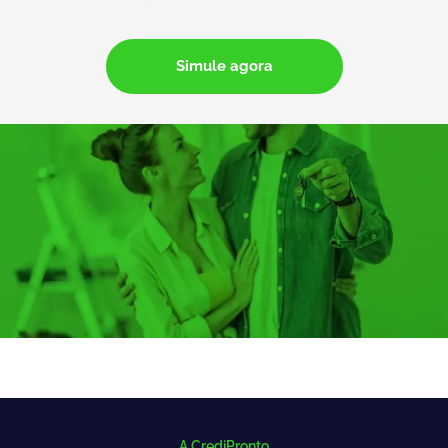
Simule agora
A CrediPronto