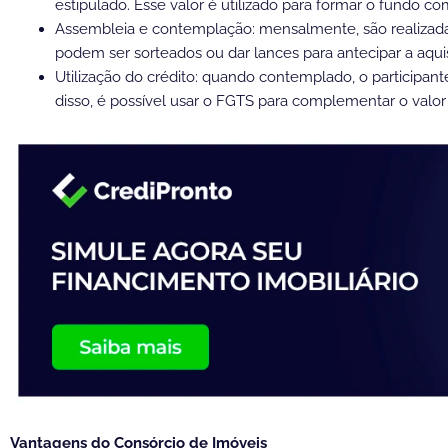
estipulado. Esse valor é utilizado para formar o fundo 
Assembleia e contemplação: mensalmente, são realizad
podem ser sorteados ou dar lances para antecipar a aqu
Utilização do crédito: quando contemplado, o participante
disso, é possível usar o FGTS para complementar o valor
Vantagens do Consórcio de Imóveis